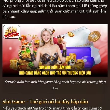
Mỗi phòng chơi đều có nhiều cấp độ cược, tạo điều kiện cho
cả người mới lẫn người chơi lâu năm tham gia. Hệ thống ghép
bàn nhanh cũng giúp giảm thời gian chờ, mang lại trải nghiệm
liên tục.
Sunwin luôn làm mới kho game bằng cách hợp tác với thương hiệu
lớn
Slot Game – Thế giới nổ hũ đầy hấp dẫn
Nếu yêu thích những trò chơi mang tính giải trí cao cùng cơ