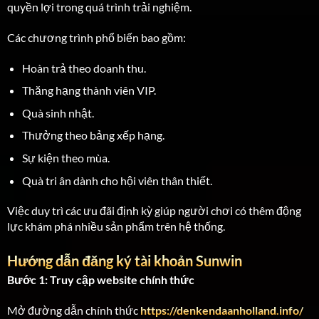
quyền lợi trong quá trình trải nghiệm.
Các chương trình phổ biến bao gồm:
Hoàn trả theo doanh thu.
Thăng hạng thành viên VIP.
Quà sinh nhật.
Thưởng theo bảng xếp hạng.
Sự kiện theo mùa.
Quà tri ân dành cho hội viên thân thiết.
Việc duy trì các ưu đãi định kỳ giúp người chơi có thêm động
lực khám phá nhiều sản phẩm trên hệ thống.
Hướng dẫn đăng ký tài khoản Sunwin
Bước 1: Truy cập website chính thức
Mở đường dẫn chính thức
https://denkendaanholland.info/