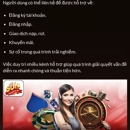
Người dùng có thể liên hệ để được hỗ trợ về:
Đăng ký tài khoản.
Đăng nhập.
Giao dịch nạp, rút.
Khuyến mãi.
Sự cố trong quá trình trải nghiệm.
Việc duy trì nhiều kênh hỗ trợ giúp quá trình giải quyết vấn đề
diễn ra nhanh chóng và thuận tiện hơn.