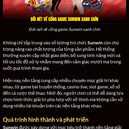
Đôi nét về cổng game Sunwin xanh chín
Không chỉ tập trung vào số lượng trò chơi,
Sunwin
còn chú
trọng nâng cao chất lượng của từng sản phẩm. Hệ thống
thường xuyên cập nhật giao diện, bổ sung tính năng mới và
tối ưu tốc độ xử lý nhằm mang đến cảm giác mượt mà trong
suốt quá trình tham gia.
Hiện nay, nền tảng cung cấp nhiều chuyên mục giải trí khác
nhau, từ game bài truyền thống, casino live, slot game, xổ số
đến cá cược thể thao. Nhờ đó, người chơi có thể dễ dàng lựa
chọn hình thức giải trí phù hợp với sở thích mà không cần sử
dụng nhiều tài khoản trên các nền tảng khác nhau.
Quá trình hình thành và phát triển
Sunwin
được xây dựng với mục tiêu trở thành nền tảng giải