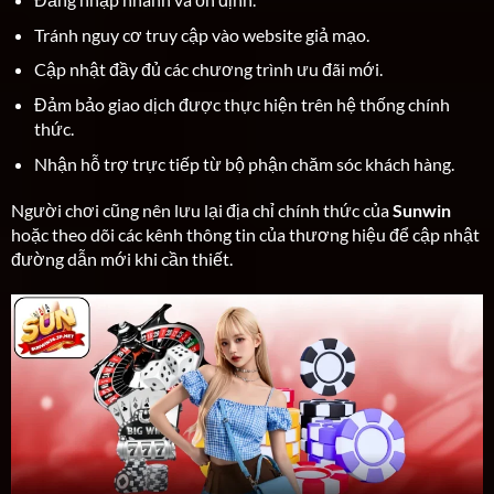
Tránh nguy cơ truy cập vào website giả mạo.
Cập nhật đầy đủ các chương trình ưu đãi mới.
Đảm bảo giao dịch được thực hiện trên hệ thống chính
thức.
Nhận hỗ trợ trực tiếp từ bộ phận chăm sóc khách hàng.
Người chơi cũng nên lưu lại địa chỉ chính thức của
Sunwin
hoặc theo dõi các kênh thông tin của thương hiệu để cập nhật
đường dẫn mới khi cần thiết.