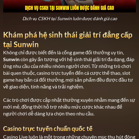
Dịch vụ CSKH tại Sunwin luôn được đánh giá cao
Khám phá hệ sinh thái giải trí đẳng cấp
tại Sunwin
Không chỉ được biết đến là cổng game đổi thưởng uy tín,
Sunwin
còn gây ấn tượng với hệ sinh thái giải trí đa dạng, đáp
ứng nhu cầu của nhiều nhóm người chơi. Từ những trò chơi
bài quen thuộc, casino trực tuyến đến cá cược thể thao, slot
game hay bắn cá đổi thưởng, mọi sản phẩm đều được đầu tư
về giao diện, tính năng và trải nghiệm.
Các trò chơi được cập nhật thường xuyên nhằm mang đến sự
mới mẻ, đồng thời hỗ trợ nhiều mức cược khác nhau để
người chơi dễ dàng lựa chọn theo nhu cầu.
Casino trực tuyến chuẩn quốc tế
Casino Live luôn là một trong những chuyên mục thu hút đông