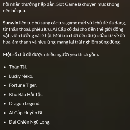
hội nhận thưởng hấp dẫn, Slot Game là chuyên mục không
nên bỏ qua.
Sunwin
liên tục bổ sung các tựa game mới với chủ đề đa dạng,
từ thần thoại, phiêu lưu, Ai Cập cổ đại cho đến thế giới động
vật, viễn tưởng và lễ hội. Mỗi trò chơi đều được đầu tư về đồ
họa, âm thanh và hiệu ứng, mang lại trải nghiệm sống động.
Một số chủ đề được nhiều người yêu thích gồm:
Thần Tài.
Lucky Neko.
Fortune Tiger.
Kho Báu Hải Tặc.
Dragon Legend.
Ai Cập Huyền Bí.
Đại Chiến Ngũ Long.