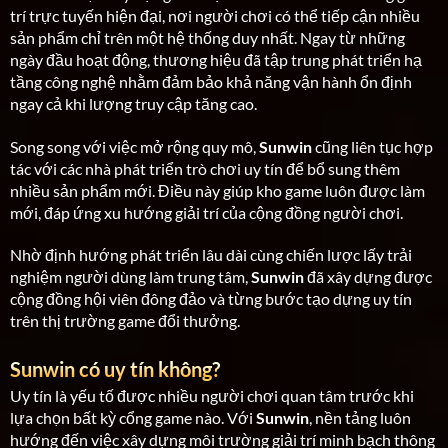
trí trực tuyến hiện đại, nơi người chơi có thể tiếp cận nhiều
sản phẩm chỉ trên một hệ thống duy nhất. Ngay từ những
ngày đầu hoạt động, thương hiệu đã tập trung phát triển hạ
tầng công nghệ nhằm đảm bảo khả năng vận hành ổn định
ngay cả khi lượng truy cập tăng cao.
Song song với việc mở rộng quy mô,
Sunwin
cũng liên tục hợp
tác với các nhà phát triển trò chơi uy tín để bổ sung thêm
nhiều sản phẩm mới. Điều này giúp kho game luôn được làm
mới, đáp ứng xu hướng giải trí của cộng đồng người chơi.
Nhờ định hướng phát triển lâu dài cùng chiến lược lấy trải
nghiệm người dùng làm trung tâm,
Sunwin
đã xây dựng được
cộng đồng hội viên đông đảo và từng bước tạo dựng uy tín
trên thị trường game đổi thưởng.
Sunwin có uy tín không?
Uy tín là yếu tố được nhiều người chơi quan tâm trước khi
lựa chọn bất kỳ cổng game nào. Với
Sunwin
, nền tảng luôn
hướng đến việc xây dựng môi trường giải trí minh bạch thông