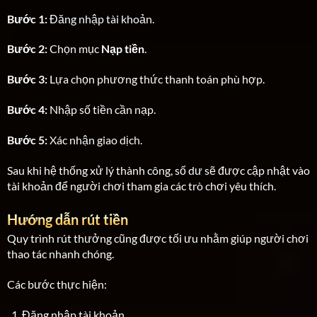
Bước 1:
Đăng nhập tài khoản.
Bước 2:
Chọn mục
Nạp tiền
.
Bước 3:
Lựa chọn phương thức thanh toán phù hợp.
Bước 4:
Nhập số tiền cần nạp.
Bước 5:
Xác nhận giao dịch.
Sau khi hệ thống xử lý thành công, số dư sẽ được cập nhật vào
tài khoản để người chơi tham gia các trò chơi yêu thích.
Hướng dẫn rút tiền
Quy trình rút thưởng cũng được tối ưu nhằm giúp người chơi
thao tác nhanh chóng.
Các bước thực hiện:
Đăng nhập tài khoản.