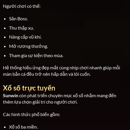
Người chơi có thể:
Săn Boss.
Thu thập xu.
Nâng cấp vũ khí.
Mở rương thưởng.
Tham gia sự kiện theo mùa.
Hệ thống hiệu ứng đẹp mắt cùng nhịp chơi nhanh giúp mỗi
màn bắn cá đều trở nên hấp dẫn và lôi cuốn.
Xổ số trực tuyến
Sunwin
còn phát triển chuyên mục xổ số nhằm mang đến
thêm lựa chọn giải trí cho người chơi.
Các hình thức phổ biến gồm:
Xổ số ba miền.