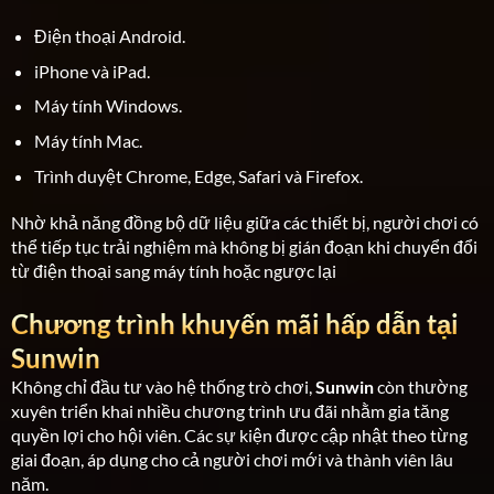
Điện thoại Android.
iPhone và iPad.
Máy tính Windows.
Máy tính Mac.
Trình duyệt Chrome, Edge, Safari và Firefox.
Nhờ khả năng đồng bộ dữ liệu giữa các thiết bị, người chơi có
thể tiếp tục trải nghiệm mà không bị gián đoạn khi chuyển đổi
từ điện thoại sang máy tính hoặc ngược lại
Chương trình khuyến mãi hấp dẫn tại
Sunwin
Không chỉ đầu tư vào hệ thống trò chơi,
Sunwin
còn thường
xuyên triển khai nhiều chương trình ưu đãi nhằm gia tăng
quyền lợi cho hội viên. Các sự kiện được cập nhật theo từng
giai đoạn, áp dụng cho cả người chơi mới và thành viên lâu
năm.