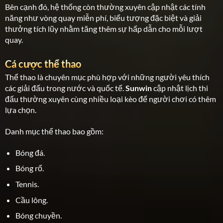
Bên cạnh đó, hệ thống còn thường xuyên cập nhật các tính
năng như vòng quay miễn phí, biểu tượng đặc biệt và giải
thưởng tích lũy nhằm tăng thêm sự hấp dẫn cho mỗi lượt
quay.
Cá cược thể thao
Thể thao là chuyên mục phù hợp với những người yêu thích
các giải đấu trong nước và quốc tế.
Sunwin
cập nhật lịch thi
đấu thường xuyên cùng nhiều loại kèo để người chơi có thêm
lựa chọn.
Danh mục thể thao bao gồm:
Bóng đá.
Bóng rổ.
Tennis.
Cầu lông.
Bóng chuyền.