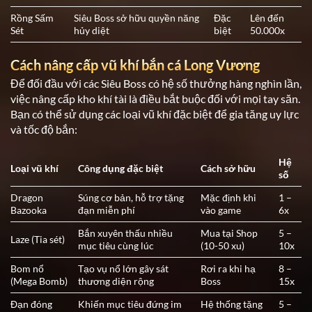
Rồng Sấm
Siêu Boss sở hữu quyền năng
Đặc
Lên đến
Sét
hủy diệt
biệt
50.000x
Cách nâng cấp vũ khí bắn cá Long Vương
Để đối đầu với các Siêu Boss có hệ số thưởng hàng nghìn lần,
việc nâng cấp kho khí tài là điều bắt buộc đối với mọi tay săn.
Bạn có thể sử dụng các loại vũ khí đặc biệt để gia tăng uy lực
và tốc độ bắn:
Hệ
Loại vũ khí
Công dụng đặc biệt
Cách sở hữu
số
Dragon
Súng cơ bản, hỗ trợ tặng
Mặc định khi
1 –
Bazooka
đạn miễn phí
vào game
6x
Bắn xuyên thấu nhiều
Mua tại Shop
5 –
Laze (Tia sét)
mục tiêu cùng lúc
(10-50 xu)
10x
Bom nổ
Tạo vụ nổ lớn gây sát
Rơi ra khi hạ
8 –
(Mega Bomb)
thương diện rộng
Boss
15x
Đạn đóng
Khiến mục tiêu đứng im
Hệ thống tặng
5 –