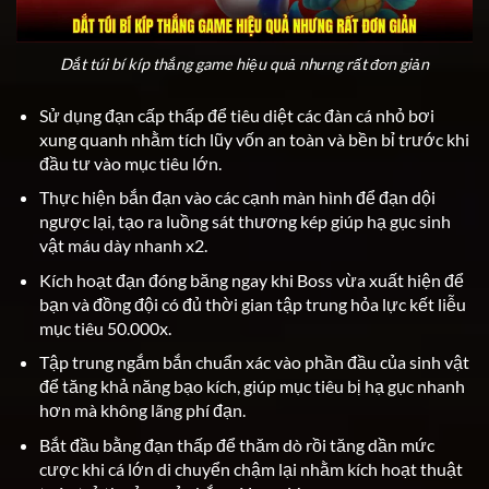
Dắt túi bí kíp thắng game hiệu quả nhưng rất đơn giản
Sử dụng đạn cấp thấp để tiêu diệt các đàn cá nhỏ bơi
xung quanh nhằm tích lũy vốn an toàn và bền bỉ trước khi
đầu tư vào mục tiêu lớn.
Thực hiện bắn đạn vào các cạnh màn hình để đạn dội
ngược lại, tạo ra luồng sát thương kép giúp hạ gục sinh
vật máu dày nhanh x2.
Kích hoạt đạn đóng băng ngay khi Boss vừa xuất hiện để
bạn và đồng đội có đủ thời gian tập trung hỏa lực kết liễu
mục tiêu 50.000x.
Tập trung ngắm bắn chuẩn xác vào phần đầu của sinh vật
để tăng khả năng bạo kích, giúp mục tiêu bị hạ gục nhanh
hơn mà không lãng phí đạn.
Bắt đầu bằng đạn thấp để thăm dò rồi tăng dần mức
cược khi cá lớn di chuyển chậm lại nhằm kích hoạt thuật