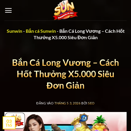
Bỏ
qua
nội
dung
Sunwin
-
Bắn cá Sunwin
-
Bắn Cá Long Vương – Cách Hốt
Thưởng X5.000 Siêu Đơn Giản
Bắn Cá Long Vương – Cách
Hốt Thưởng X5.000 Siêu
Đơn Giản
ĐĂNG VÀO
THÁNG 5 3, 2026
BỞI
SEO
03
Th5