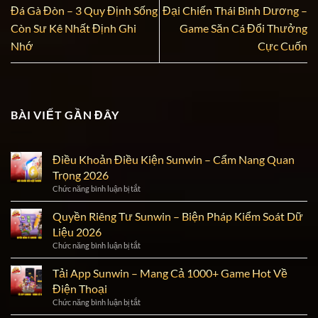
Đá Gà Đòn – 3 Quy Định Sống
Đại Chiến Thái Bình Dương –
Còn Sư Kê Nhất Định Ghi
Game Săn Cá Đổi Thưởng
Nhớ
Cực Cuốn
BÀI VIẾT GẦN ĐÂY
Điều Khoản Điều Kiện Sunwin – Cẩm Nang Quan
Trọng 2026
Chức năng bình luận bị tắt
ở
Điều
Khoản
Quyền Riêng Tư Sunwin – Biện Pháp Kiểm Soát Dữ
Điều
Liệu 2026
Kiện
Sunwin
Chức năng bình luận bị tắt
ở
–
Quyền
Cẩm
Riêng
Tải App Sunwin – Mang Cả 1000+ Game Hot Về
Nang
Tư
Quan
Điện Thoại
Sunwin
Trọng
–
Chức năng bình luận bị tắt
ở
2026
Biện
Tải