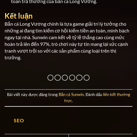
toán trả thưởng của bắn cá Long Vương.
Kết luận
Bắn cá Long Vương chính là tựa game giải trí lý tưởng cho
những ai đang tìm kiếm cơ hội kiếm tiền an toàn, minh bạch
ngay tại nhà. Sunwin cam kết về tỷ lệ thắng cao cùng mức
hoàn trả lên đến 97%, trò chơi này tự tin mang lại sức cạnh
tranh vượt trội so với các sản phẩm cùng loại trên thị
trường.
Bài viết này được đăng trong
Bắn cá Sunwin
. Đánh dấu
liên kết thường
trực
.
SEO