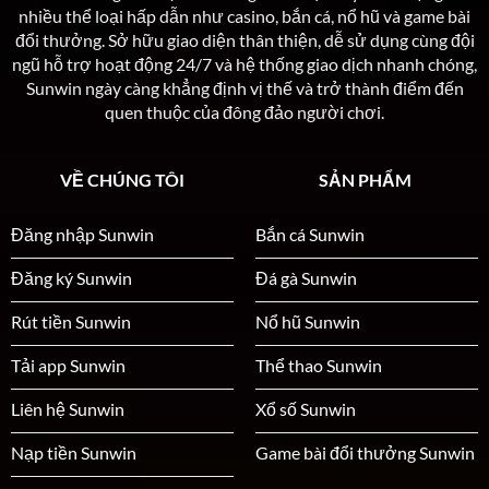
nhiều thể loại hấp dẫn như casino, bắn cá, nổ hũ và game bài
đổi thưởng. Sở hữu giao diện thân thiện, dễ sử dụng cùng đội
ngũ hỗ trợ hoạt động 24/7 và hệ thống giao dịch nhanh chóng,
Sunwin ngày càng khẳng định vị thế và trở thành điểm đến
quen thuộc của đông đảo người chơi.
VỀ CHÚNG TÔI
SẢN PHẨM
Đăng nhập Sunwin
Bắn cá Sunwin
Đăng ký Sunwin
Đá gà Sunwin
Rút tiền Sunwin
Nổ hũ Sunwin
Tải app Sunwin
Thể thao Sunwin
Liên hệ Sunwin
Xổ số Sunwin
Nạp tiền Sunwin
Game bài đổi thưởng Sunwin