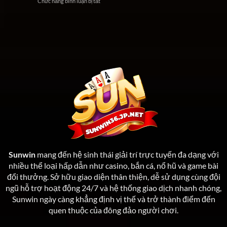
Chức năng bình luận bị tắt
ở
Điện
Dẫn
Liên
Thoại
3
Hệ
Bước
Sunwin
Truy
–
Cập
Các
Nhanh
Hình
Chóng
Thức
Hỗ
Trợ
Hiệu
Quả
Mới
2026
Sunwin
mang đến hệ sinh thái giải trí trực tuyến đa dạng với
nhiều thể loại hấp dẫn như casino, bắn cá, nổ hũ và game bài
đổi thưởng. Sở hữu giao diện thân thiện, dễ sử dụng cùng đội
ngũ hỗ trợ hoạt động 24/7 và hệ thống giao dịch nhanh chóng,
Sunwin ngày càng khẳng định vị thế và trở thành điểm đến
quen thuộc của đông đảo người chơi.