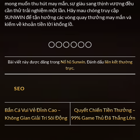
mong muốn thu hút may mắn, sự giàu sang thịnh vượng đều
cần thử trải nghiệm một lần. Hãy mau chóng truy cập
SUNWIN để tận hưởng các vòng quay thưởng may mắn và
kiếm về khoản tiền lời khổng lồ.
Bài viết này được đăng trong
Nổ hũ Sunwin
. Đánh dấu
liên kết thường
trực
.
SEO
Bắn Cá Vui Vẻ Đỉnh Cao –
Quyết Chiến Tiền Thưởng –
Không Gian Giải Trí Sôi Động
99% Game Thủ Đã Thắng Lớn