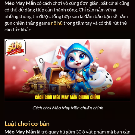
Mèo May Mắn
có cách chơi vô cùng đơn giản, bất cứ ai cũng
có thể dễ dàng tiếp cận thành công. Chỉ cần nắm vững
những thông tin được tổng hợp sau là đảm bảo bạn sẽ nắm
gọn chiến thắng game
nổ hũ
trong tầm tay và có thể rút thẻ
cào tức khắc.
Cách chơi Mèo May Mắn chuẩn chỉnh
Luật chơi cơ bản
Mèo May Mắn
là trò quay hũ gồm 30 ô vật phẩm mà bạn cần