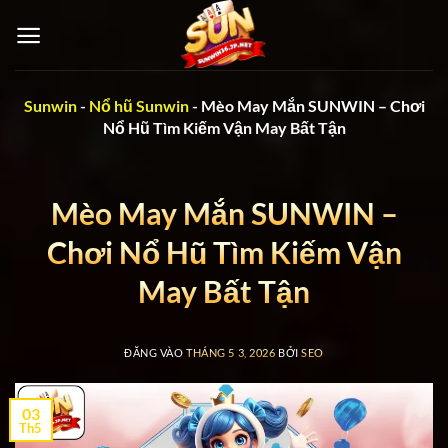
Bỏ
qua
nội
dung
Sunwin
-
Nổ hũ Sunwin
-
Mèo May Mắn SUNWIN – Chơi
Nổ Hũ Tìm Kiếm Vận May Bất Tận
Mèo May Mắn SUNWIN –
Chơi Nổ Hũ Tìm Kiếm Vận
May Bất Tận
ĐĂNG VÀO
THÁNG 5 3, 2026
BỞI
SEO
03
Th5