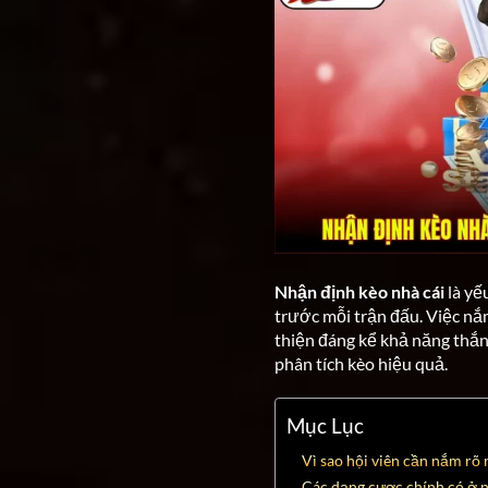
Nhận định kèo nhà cái
là yế
trước mỗi trận đấu. Việc nắm
thiện đáng kể khả năng thắn
phân tích kèo hiệu quả.
Mục Lục
Vì sao hội viên cần nắm rõ 
Các dạng cược chính có ở 