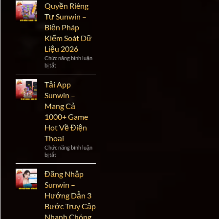
Khoản
Quyền Riêng
Điều
Tư Sunwin –
Kiện
Sunwin
Biện Pháp
–
Kiểm Soát Dữ
Cẩm
Nang
Liệu 2026
Quan
Chức năng bình luận
Trọng
bị tắt
ở
2026
Quyền
Riêng
Tải App
Tư
Sunwin –
Sunwin
–
Mang Cả
Biện
1000+ Game
Pháp
Kiểm
Hot Về Điện
Soát
Thoại
Dữ
Liệu
Chức năng bình luận
2026
bị tắt
ở
Tải
App
Đăng Nhập
Sunwin
Sunwin –
–
Mang
Hướng Dẫn 3
Cả
Bước Truy Cập
1000+
Game
Nhanh Chóng