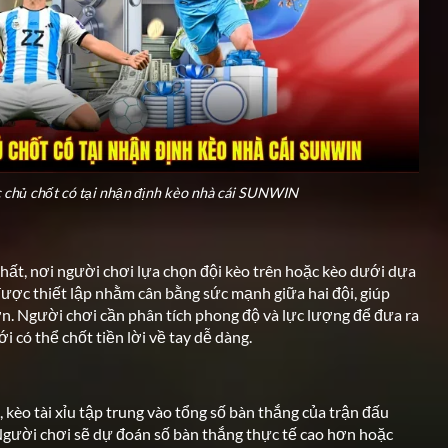
 chủ chốt có tại nhận định kèo nhà cái SUNWIN
hất, nơi người chơi lựa chọn đội kèo trên hoặc kèo dưới dựa
được thiết lập nhằm cân bằng sức mạnh giữa hai đội, giúp
n. Người chơi cần phân tích phong độ và lực lượng để đưa ra
i có thể chốt tiền lời về tay dễ dàng.
, kèo tài xỉu tập trung vào tổng số bàn thắng của trận đấu
 Người chơi sẽ dự đoán số bàn thắng thực tế cao hơn hoặc