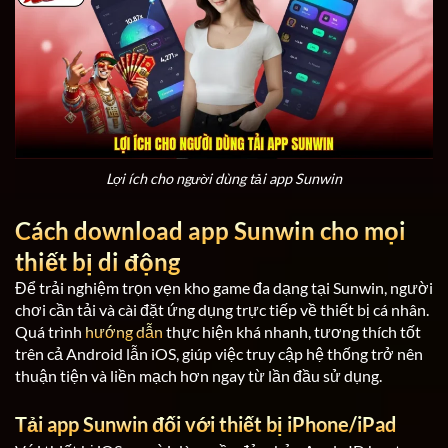
Lợi ích cho người dùng tải app Sunwin
Cách download app Sunwin cho mọi
thiết bị di động
Để trải nghiệm trọn vẹn kho game đa dạng tại Sunwin, người
chơi cần tải và cài đặt ứng dụng trực tiếp về thiết bị cá nhân.
Quá trình
hướng dẫn
thực hiện khá nhanh, tương thích tốt
trên cả Android lẫn iOS, giúp việc truy cập hệ thống trở nên
thuận tiện và liền mạch hơn ngay từ lần đầu sử dụng.
Tải app Sunwin đối với thiết bị iPhone/iPad