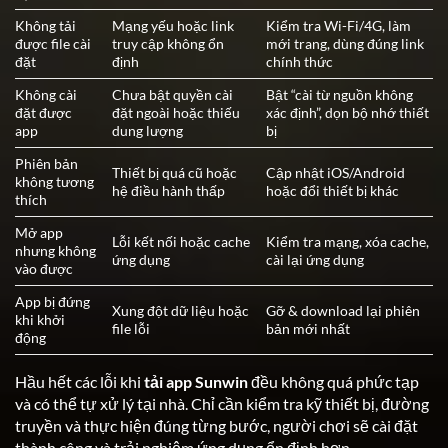
Không tải
Mạng yếu hoặc link
Kiểm tra Wi-Fi/4G, làm
được file cài
truy cập không ổn
mới trang, dùng đúng link
đặt
định
chính thức
Không cài
Chưa bật quyền cài
Bật “cài từ nguồn không
đặt được
đặt ngoài hoặc thiếu
xác định”, dọn bộ nhớ thiết
app
dung lượng
bị
Phiên bản
Thiết bị quá cũ hoặc
Cập nhật iOS/Android
không tương
hệ điều hành thấp
hoặc đổi thiết bị khác
thích
Mở app
Lỗi kết nối hoặc cache
Kiểm tra mạng, xóa cache,
nhưng không
ứng dụng
cài lại ứng dụng
vào được
App bị đứng
Xung đột dữ liệu hoặc
Gỡ & download lại phiên
khi khởi
file lỗi
bản mới nhất
động
Hầu hết các lỗi khi
tải app Sunwin
đều không quá phức tạp
và có thể tự xử lý tại nhà. Chỉ cần kiểm tra kỹ thiết bị, đường
truyền và thực hiện đúng từng bước, người chơi sẽ cài đặt
thành công và trải nghiệm ứng dụng ổn định hơn.