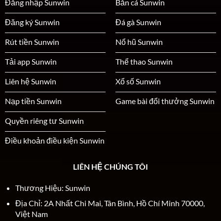
Đăng nhập Sunwin
Bắn cá Sunwin
Đăng ký Sunwin
Đá gà Sunwin
Rút tiền Sunwin
Nổ hũ Sunwin
Tải app Sunwin
Thể thao Sunwin
Liên hệ Sunwin
Xổ số Sunwin
Nạp tiền Sunwin
Game bài đổi thưởng Sunwin
Quyền riêng tư Sunwin
Điều khoản điều kiện Sunwin
LIÊN HỆ CHÚNG TÔI
Thương Hiệu: Sunwin
Địa Chỉ: 2A Nhất Chi Mai, Tân Bình, Hồ Chí Minh 70000,
Việt Nam