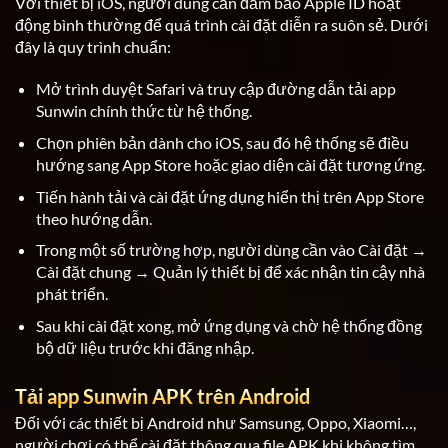
Với thiết bị iOS, người dùng cần đảm bảo Apple ID hoạt
động bình thường để quá trình cài đặt diễn ra suôn sẻ. Dưới
đây là quy trình chuẩn:
Mở trình duyệt Safari và truy cập đường dẫn tải app
Sunwin chính thức từ hệ thống.
Chọn phiên bản dành cho iOS, sau đó hệ thống sẽ điều
hướng sang App Store hoặc giao diện cài đặt tương ứng.
Tiến hành tải và cài đặt ứng dụng hiển thị trên App Store
theo hướng dẫn.
Trong một số trường hợp, người dùng cần vào Cài đặt →
Cài đặt chung → Quản lý thiết bị để xác nhận tin cậy nhà
phát triển.
Sau khi cài đặt xong, mở ứng dụng và chờ hệ thống đồng
bộ dữ liệu trước khi đăng nhập.
Tải app Sunwin APK trên Android
Đối với các thiết bị Android như Samsung, Oppo, Xiaomi…,
người chơi có thể cài đặt thông qua file APK khi không tìm