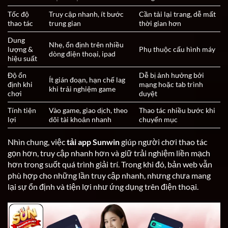
Tốc độ
Truy cập nhanh, ít bước
Cần tải lại trang, dễ mất
thao tác
trung gian
thời gian hơn
Dung
Nhẹ, ổn định trên nhiều
lượng &
Phụ thuộc cấu hình máy
dòng điện thoại, ipad
hiệu suất
Độ ổn
Dễ bị ảnh hưởng bởi
Ít gián đoạn, hạn chế lag
định khi
mạng hoặc tab trình
khi trải nghiệm game
chơi
duyệt
Tính tiện
Vào game, giao dịch, theo
Thao tác nhiều bước khi
lợi
dõi tài khoản nhanh
chuyển mục
Nhìn chung, việc
tải app Sunwin
giúp người chơi thao tác
gọn hơn, truy cập nhanh hơn và giữ trải nghiệm liền mạch
hơn trong suốt quá trình giải trí. Trong khi đó, bản web vẫn
phù hợp cho những lần truy cập nhanh, nhưng chưa mang
lại sự ổn định và tiện lợi như ứng dụng trên điện thoại.