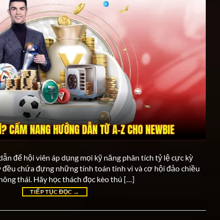
ẫn để hội viên áp dụng mọi kỹ năng phân tích tỷ lệ cực kỳ
y đều chứa đựng những tính toán tinh vi và cơ hội đảo chiều
ông thái. Hãy học thách đọc kèo thú […]
TIẾP TỤC ĐỌC
→