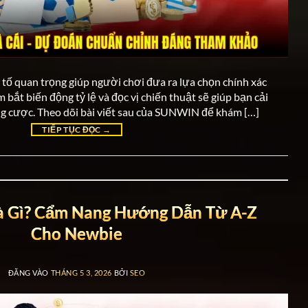
 tố quan trọng giúp người chơi đưa ra lựa chọn chính xác
 bắt biến động tỷ lệ và đọc vị chiến thuật sẽ giúp bạn cải
g cược. Theo dõi bài viết sau của SUNWIN để khám […]
TIẾP TỤC ĐỌC
→
à Gì? Cẩm Nang Hướng Dẫn Từ A-Z
Cho Newbie
ĐĂNG VÀO
THÁNG 5 3, 2026
BỞI
SEO