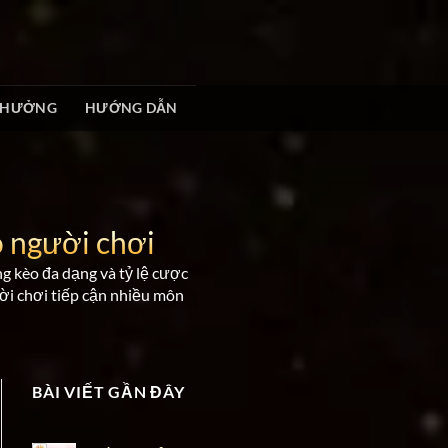
 THƯỞNG
HƯỚNG DẪN
o người chơi
g kèo đa dạng và tỷ lệ cược
ời chơi tiếp cận nhiều môn
BÀI VIẾT GẦN ĐÂY