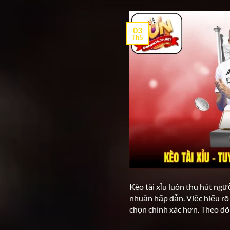
03
Th5
Kèo tài xỉu luôn thu hút ng
nhuận hấp dẫn. Việc hiểu rõ 
chọn chính xác hơn. Theo dõ