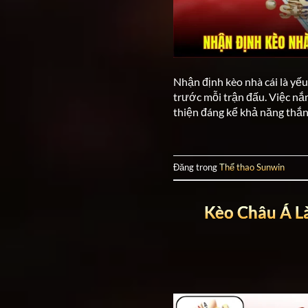
Nhận định kèo nhà cái là yếu
trước mỗi trận đấu. Việc nắm
thiện đáng kể khả năng thắn
Đăng trong
Thể thao Sunwin
Kèo Châu Á L