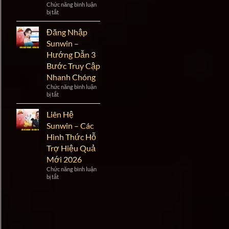
Liệu
Chức năng bình luận
2026
bị tắt
ở
Tải
App
Đăng Nhập
Sunwin
Sunwin –
–
Mang
Hướng Dẫn 3
Cả
Bước Truy Cập
1000+
Game
Nhanh Chóng
Hot
Chức năng bình luận
Về
bị tắt
ở
Điện
Đăng
Thoại
Nhập
Liên Hệ
Sunwin
Sunwin – Các
–
Hướng
Hình Thức Hỗ
Dẫn
Trợ Hiệu Quả
3
Bước
Mới 2026
Truy
Chức năng bình luận
Cập
bị tắt
ở
Nhanh
Liên
Chóng
Hệ
Sunwin
–
Các
Hình