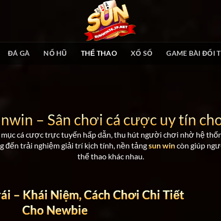
ĐÁ GÀ
NỔ HŨ
THỂ THAO
XỔ SỐ
GAME BÀI ĐỔI
nwin – Sân chơi cá cược uy tín ch
 mục cá cược trực tuyến hấp dẫn, thu hút người chơi nhờ hệ thốn
 đến trải nghiệm giải trí kịch tính, nền tảng
sun win
còn giúp ngư
thể thao khác nhau.
ái – Khái Niệm, Cách Chơi Chi Tiết
Cho Newbie