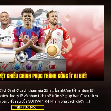
ười chơi nhờ cách tham gia đơn giản nhưng tiềm năng lợi
cách đọc tỷ lệ và phân tích thế trận sẽ giúp bạn đưa ra lựa
i bài viết sau của SUNWIN để khám phá cách chơi […]
TIẾP TỤC ĐỌC
→