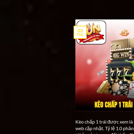
03
Th5
Kèo chấp 1 trái được xem là
web cập nhật. Tỷ lệ 1.0 phản