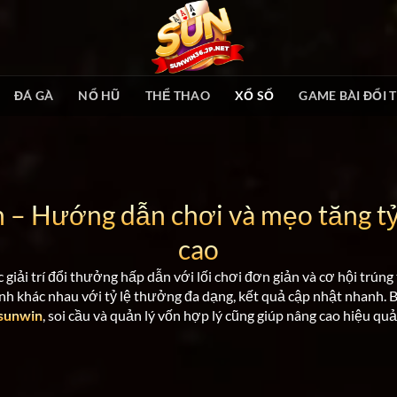
ĐÁ GÀ
NỔ HŨ
THỂ THAO
XỔ SỐ
GAME BÀI ĐỔI
 – Hướng dẫn chơi và mẹo tăng tỷ
cao
c giải trí đổi thưởng hấp dẫn với lối chơi đơn giản và cơ hội trún
ình khác nhau với tỷ lệ thưởng đa dạng, kết quả cập nhật nhanh.
sunwin
, soi cầu và quản lý vốn hợp lý cũng giúp nâng cao hiệu quả