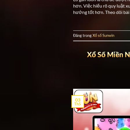
hơn. Việc hiểu rõ quy luật x
hướng tốt hơn. Theo dõi bài
Đăng trong
Xổ số Sunwin
Xổ Số Miền N
03
Th5