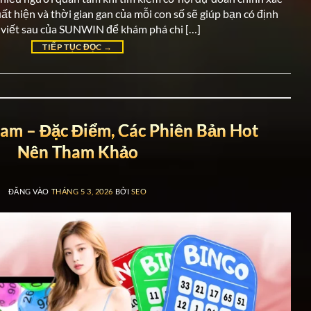
uất hiện và thời gian gan của mỗi con số sẽ giúp bạn có định
 viết sau của SUNWIN để khám phá chi […]
TIẾP TỤC ĐỌC
→
am – Đặc Điểm, Các Phiên Bản Hot
Nên Tham Khảo
ĐĂNG VÀO
THÁNG 5 3, 2026
BỞI
SEO