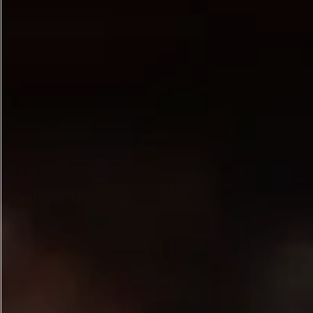
Hệ
Sunwin
–
Các
Hình
Thức
Hỗ
Trợ
Hiệu
Quả
Mới
2026