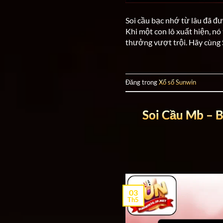
Soi cầu bạc nhớ từ lâu đã đượ
Khi một con lô xuất hiện, nó
thưởng vượt trội. Hãy cùng 
Đăng trong
Xổ số Sunwin
Soi Cầu Mb – B
03
Th5