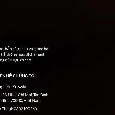
no, bắn cá, nổ hũ và game bài
à hệ thống giao dịch nhanh
ông đảo người chơi.
IÊN HỆ CHÚNG TÔI
 Hiệu: Sunwin
: 2A Nhất Chi Mai, Tân Bình,
 Minh 70000, Việt Nam
n Thoại: 0332100260