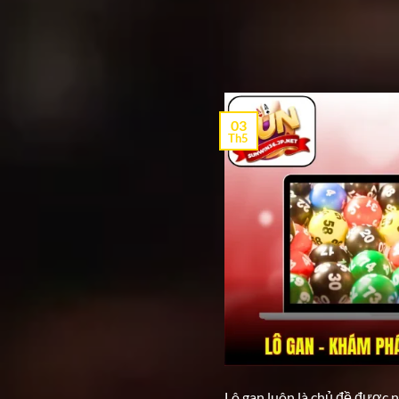
03
Th5
Lô gan luôn là chủ đề được 