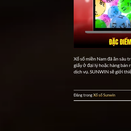
Xổ số miền Nam đã ăn sâu tro
giấy ở đại lý hoặc hàng bán 
dịch vụ. SUNWIN sẽ giới thiệu
Đăng trong
Xổ số Sunwin